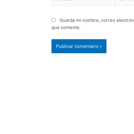
electrón
Guarda mi nombre, correo electrón
que comente.