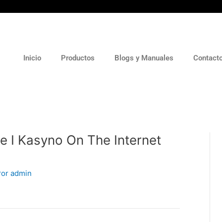
Inicio
Productos
Blogs y Manuales
Contact
 I Kasyno On The Internet
Por
admin