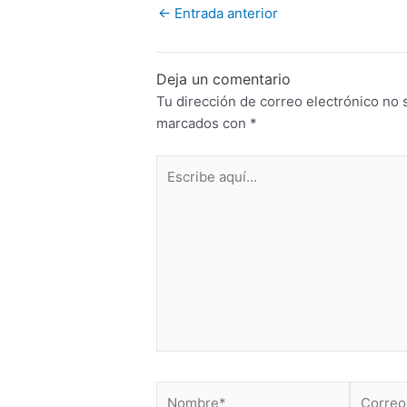
←
Entrada anterior
Deja un comentario
Tu dirección de correo electrónico no 
marcados con
*
Escribe
aquí...
Nombre*
Correo