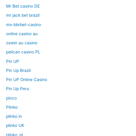
Mr Bet casino DE
mr jack bet brazil
mx-bbrbet-casino
online casino au
ozwin au casino
pelican casino PL
Pin UP
Pin Up Brazil
Pin UP Online Casino
Pin Up Peru
pinco
Plinko
plinko in
plinko UK
plinko_pl