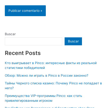
Buscar
Buscar
Recent Posts
Кто выигрывает в Pinco: интересные факты из реальной
статистики победителей
Обзор: Можно ли играть в Pinco в России законно?
Тайны Черного списка казино: Почему Pinco не попадает в
него?
Преимущества VIP-программы Pinco: как стать
привилегированным игроком