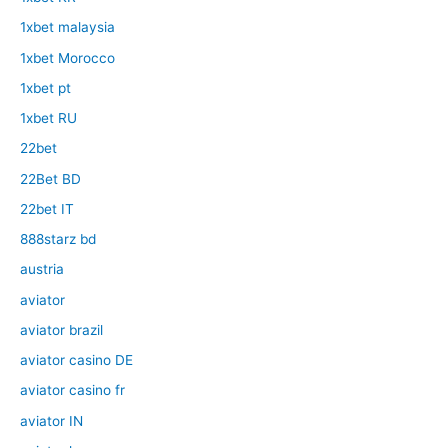
1xbet malaysia
1xbet Morocco
1xbet pt
1xbet RU
22bet
22Bet BD
22bet IT
888starz bd
austria
aviator
aviator brazil
aviator casino DE
aviator casino fr
aviator IN