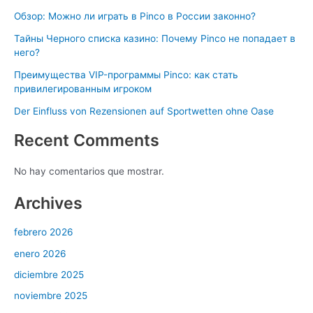
Обзор: Можно ли играть в Pinco в России законно?
Тайны Черного списка казино: Почему Pinco не попадает в
него?
Преимущества VIP-программы Pinco: как стать
привилегированным игроком
Der Einfluss von Rezensionen auf Sportwetten ohne Oase
Recent Comments
No hay comentarios que mostrar.
Archives
febrero 2026
enero 2026
diciembre 2025
noviembre 2025