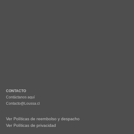
CONTACTO
Contáctanos aquí
Contacto@Loussa.cl
Ver Políticas de reembolso y despacho
Ver Políticas de privacidad