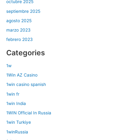
octubre 2025
septiembre 2025
agosto 2025
marzo 2023
febrero 2023
Categories
1w
1Win AZ Casino
1win casino spanish
1win fr
1win India
1WIN Official In Russia
1win Turkiye
1winRussia