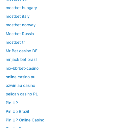
mostbet hungary
mostbet italy
mostbet norway
Mostbet Russia
mostbet tr
Mr Bet casino DE
mr jack bet brazil
mx-bbrbet-casino
online casino au
ozwin au casino
pelican casino PL
Pin UP
Pin Up Brazil
Pin UP Online Casino