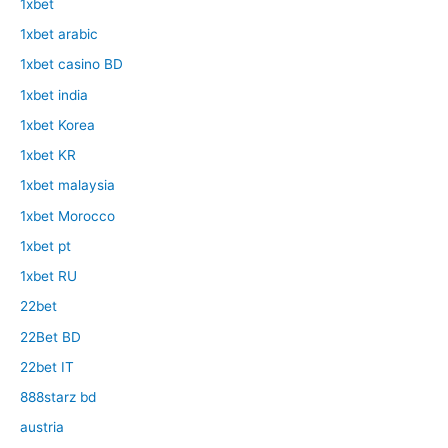
1xbet
1xbet arabic
1xbet casino BD
1xbet india
1xbet Korea
1xbet KR
1xbet malaysia
1xbet Morocco
1xbet pt
1xbet RU
22bet
22Bet BD
22bet IT
888starz bd
austria